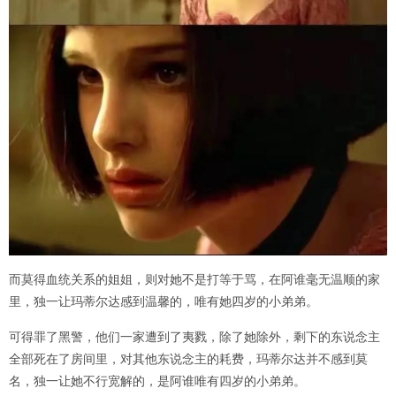
而莫得血统关系的姐姐，则对她不是打等于骂，在阿谁毫无温顺的家
里，独一让玛蒂尔达感到温馨的，唯有她四岁的小弟弟。
可得罪了黑警，他们一家遭到了夷戮，除了她除外，剩下的东说念主
全部死在了房间里，对其他东说念主的耗费，玛蒂尔达并不感到莫
名，独一让她不行宽解的，是阿谁唯有四岁的小弟弟。