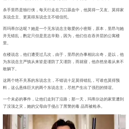
杀手里昂是独行侠，每天行走在刀口舔血中，他莫得一又友、莫得家
东说念主、更莫得东说念主不错信托。
而玛蒂尔达呢？她是一个无东说念主敬爱的小密斯，原本，里昂与她
并无错乱，酌定只但是意志辛勤，因为，他们住在吞并层的公寓楼
里。
在楼说念，他们遭受过几次，由于，里昂的办事相比出奇，是以，他
为东说念主严慎从来皆是谨防了又谨防，而就寝，他亦然坐着从来不
敢躺下。
这两个绝不关系的东说念主，不错说十足莫得错乱，可谁也莫得预
料，这么悬殊巨大的两个东说念主，尽然产生出了强烈的情谊。
一个未必的事件，让他们走到了沿路；那一天，玛蒂尔达的家里遭到
了没顶之灾，她的父母由于侵占了黑警的毒 品而被枪杀。