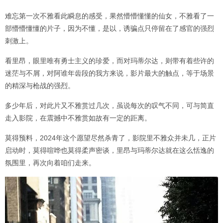
难忘第一次不雅看此瞬息的感受，果然懵懵懂懂的仙女，不雅看了一
部懵懵懂懂的片子，因为不懂，是以，诱骗点只停留在了感官的强烈
刺激上。
看里昂，眼里唯有勇士主义的珍爱，而对玛蒂尔达，则带有着些许的
迷茫与不屑，对阿谁年齿段的我方来说，影片最大的触点，等于场景
的精深与枪战的强烈。
多少年后，对此片又不雅赏过几次，虽说每次的叹气不同，可与简直
走入影院，在震撼中不雅赏如故有一定的距离。
莫得预料，2024年这个愿望尽然杀青了，影院里不雅众并未几，正片
启动时，莫得喧哗也莫得柔声密谈，里昂与玛蒂尔达就在这么恬逸的
氛围里，再次向着咱们走来。