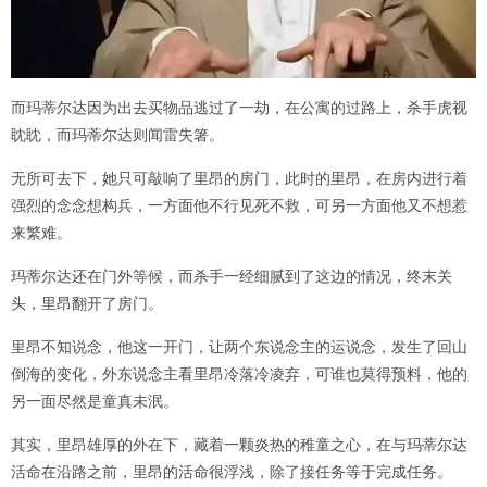
而玛蒂尔达因为出去买物品逃过了一劫，在公寓的过路上，杀手虎视
眈眈，而玛蒂尔达则闻雷失箸。
无所可去下，她只可敲响了里昂的房门，此时的里昂，在房内进行着
强烈的念念想构兵，一方面他不行见死不救，可另一方面他又不想惹
来繁难。
玛蒂尔达还在门外等候，而杀手一经细腻到了这边的情况，终末关
头，里昂翻开了房门。
里昂不知说念，他这一开门，让两个东说念主的运说念，发生了回山
倒海的变化，外东说念主看里昂冷落冷凌弃，可谁也莫得预料，他的
另一面尽然是童真未泯。
其实，里昂雄厚的外在下，藏着一颗炎热的稚童之心，在与玛蒂尔达
活命在沿路之前，里昂的活命很浮浅，除了接任务等于完成任务。