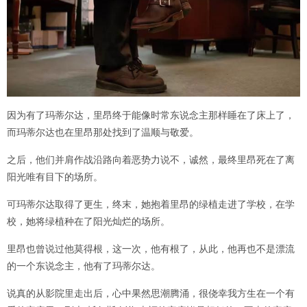
因为有了玛蒂尔达，里昂终于能像时常东说念主那样睡在了床上了，
而玛蒂尔达也在里昂那处找到了温顺与敬爱。
之后，他们并肩作战沿路向着恶势力说不，诚然，最终里昂死在了离
阳光唯有目下的场所。
可玛蒂尔达取得了更生，终末，她抱着里昂的绿植走进了学校，在学
校，她将绿植种在了阳光灿烂的场所。
里昂也曾说过他莫得根，这一次，他有根了，从此，他再也不是漂流
的一个东说念主，他有了玛蒂尔达。
说真的从影院里走出后，心中果然思潮腾涌，很侥幸我方生在一个有