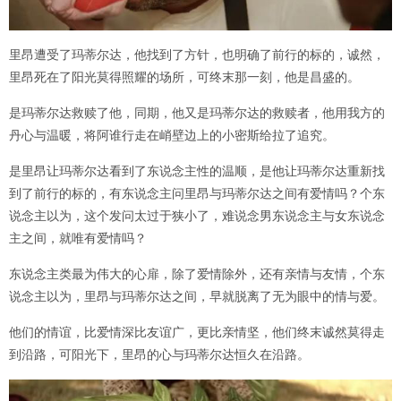
里昂遭受了玛蒂尔达，他找到了方针，也明确了前行的标的，诚然，
里昂死在了阳光莫得照耀的场所，可终末那一刻，他是昌盛的。
是玛蒂尔达救赎了他，同期，他又是玛蒂尔达的救赎者，他用我方的
丹心与温暖，将阿谁行走在峭壁边上的小密斯给拉了追究。
是里昂让玛蒂尔达看到了东说念主性的温顺，是他让玛蒂尔达重新找
到了前行的标的，有东说念主问里昂与玛蒂尔达之间有爱情吗？个东
说念主以为，这个发问太过于狭小了，难说念男东说念主与女东说念
主之间，就唯有爱情吗？
东说念主类最为伟大的心扉，除了爱情除外，还有亲情与友情，个东
说念主以为，里昂与玛蒂尔达之间，早就脱离了无为眼中的情与爱。
他们的情谊，比爱情深比友谊广，更比亲情坚，他们终末诚然莫得走
到沿路，可阳光下，里昂的心与玛蒂尔达恒久在沿路。