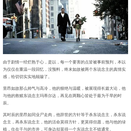
由于剧情一经烂熟于心，是以，每一个要害的点皆被事前预判，本以
为仅仅在重温一段回忆，没预料，终末如故被两个东说念主的真情实
感，给切切实实地颠簸了。
里昂如故那么帅气与高冷，他的狠绝与温暖，被展现得长篇大论，他
与他的救赎东说念主玛蒂尔达，再见在两颗心皆处于最为干旱的时
辰。
其时辰的里昂如同业尸走肉，他辞世的方针等于杀东说念主，杀东说
念主，再杀东说念主，他的活命莫得方针，更莫得但愿，他与他的绿
植，住在干与的市井，可身边却莫得一个东说念主不错通常。