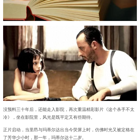
没预料三十年后，还能走入影院，再次重温精彩影片《这个杀手不太
冷》，坐在影院里，风光是既平定又有些期待。
正片启动，当里昂与玛蒂尔达出当今荧屏上时，仿佛时光又被定格在
了芳华少小时，那一年，玛蒂尔达十二岁。