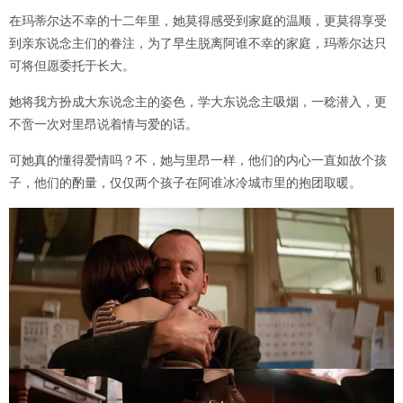
在玛蒂尔达不幸的十二年里，她莫得感受到家庭的温顺，更莫得享受
到亲东说念主们的眷注，为了早生脱离阿谁不幸的家庭，玛蒂尔达只
可将但愿委托于长大。
她将我方扮成大东说念主的姿色，学大东说念主吸烟，一稔潜入，更
不啻一次对里昂说着情与爱的话。
可她真的懂得爱情吗？不，她与里昂一样，他们的内心一直如故个孩
子，他们的酌量，仅仅两个孩子在阿谁冰冷城市里的抱团取暖。