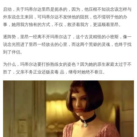
启动，关于玛蒂尔达里昂是扼杀的，因为，他压根不知说念该怎样与
外东说念主来回，可玛蒂尔达不发怵他的阻扰，也不懦弱于他的办
事，她用我方独有的方式，不仅，救济着我方，更温顺着里昂。
逐阵势，里昂一经离不开玛蒂尔达了，这个古灵精怪的小密斯，像一
说念光照进了里昂一经故去的心里，而这两个荒僻的灵魂，也终于找
到了伴侣。
为什么，玛蒂尔达要打扮熟练女的姿色？因为她的原生家庭太过于不
胜了，父亲不务正业还贩卖毒 品，继母对她绝不眷注。